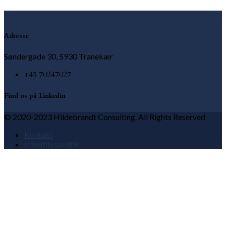
Adresse
Søndergade 30, 5930 Tranekær
+45 70247027
Find os på Linkedin
© 2020-2023 Hildebrandt Consulting. All Rights Reserved
Kontakt
Privatlivspolitik