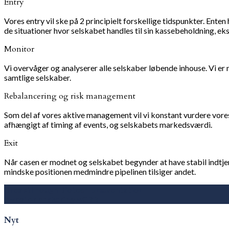
Entry
Vores entry vil ske på 2 principielt forskellige tidspunkter. Ent
de situationer hvor selskabet handles til sin kassebeholdning, eks
Monitor
Vi overvåger og analyserer alle selskaber løbende inhouse. Vi er m
samtlige selskaber.
Rebalancering og risk management
Som del af vores aktive management vil vi konstant vurdere vores
afhængigt af timing af events, og selskabets markedsværdi.
Exit
Når casen er modnet og selskabet begynder at have stabil indtje
mindske positionen medmindre pipelinen tilsiger andet.
Breakthrough Biotech præsentation
Investor erklæring ACBB
Nyt