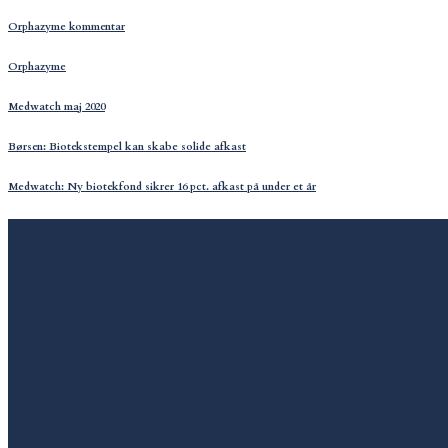
Orphazyme kommentar
Orphazyme
Medwatch maj 2020
Børsen: Biotekstempel kan skabe solide afkast
Medwatch: Ny biotekfond sikrer 16 pct. afkast på under et år