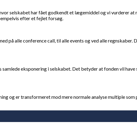
en hvor selskabet har fået godkendt et lægemiddel og vi vurderer at
empelvis efter et fejlet forsøg.
ed på alle conference call, til alle events og ved alle regnskaber.
 samlede eksponering i selskabet. Det betyder at fonden vil have s
ning og er transformeret mod mere normale analyse multiple som p/