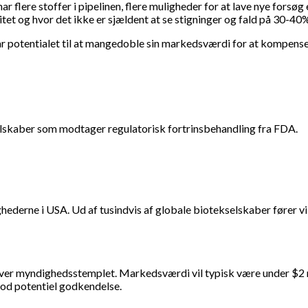
ar flere stoffer i pipelinen, flere muligheder for at lave nye forsøg
itet og hvor det ikke er sjældent at se stigninger og fald på 30-40
r potentialet til at mangedoble sin markedsværdi for at kompense
lskaber som modtager regulatorisk fortrinsbehandling fra FDA.
derne i USA. Ud af tusindvis af globale biotekselskaber fører vi 
over myndighedsstemplet. Markedsværdi vil typisk være under $2 m
 mod potentiel godkendelse.