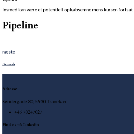
Insmed kan være et potentielt opkøbsemne mens kursen fortsat e
Pipeline
næste
Next
post:
Indlægsnavigation
Genmab
Adresse
Søndergade 30, 5930 Tranekær
+45 70247027
Find os på Linkedin