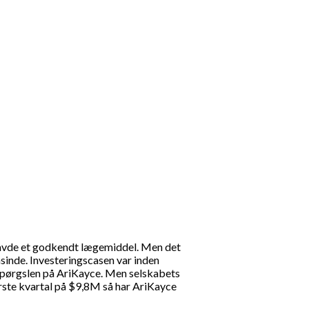
 havde et godkendt lægemiddel. Men det
sinde. Investeringscasen var inden
erspørgslen på AriKayce. Men selskabets
rste kvartal på $9,8M så har AriKayce