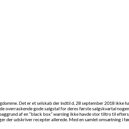
sygdomme. Det er et selskab der indtil d. 28 september 2018 ikke
e overraskende gode salgstal for deres første salgskvartal nogen
 baggrund af en “black box” warning ikke havde stor tiltro til eft
ger der udskriver recepter allerede. Med en samlet omsætning i fø