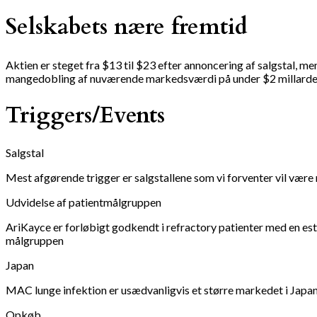
Selskabets nære fremtid
Aktien er steget fra $13 til $23 efter annoncering af salgstal, men
mangedobling af nuværende markedsværdi på under $2 millarde
Triggers
/
Events
Salgstal
Mest afgørende trigger er salgstallene som vi forventer vil være
Udvidelse af patientmålgruppen
AriKayce er forløbigt godkendt i refractory patienter med en est
målgruppen
Japan
MAC lunge infektion er usædvanligvis et større markedet i Japan,
Opkøb