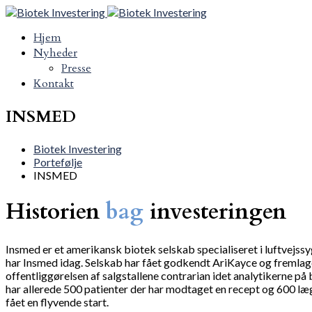
Hjem
Nyheder
Presse
Kontakt
INSMED
Biotek Investering
Portefølje
INSMED
Historien
bag
investeringen
Insmed er et amerikansk biotek selskab specialiseret i luftvejs
har Insmed idag. Selskab har fået godkendt AriKayce og fremlagd
offentliggørelsen af salgstallene contrarian idet analytikerne på
har allerede 500 patienter der har modtaget en recept og 600 læ
fået en flyvende start.