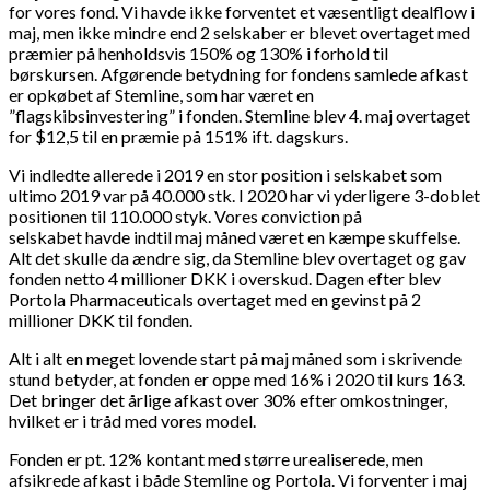
for vores fond. Vi havde ikke forventet et væsentligt dealflow i
maj, men ikke mindre end 2 selskaber er blevet overtaget med
præmier på henholdsvis 150% og 130% i forhold til
børskursen. Afgørende betydning for fondens samlede afkast
er opkøbet af Stemline, som har været en
”flagskibsinvestering” i fonden. Stemline blev 4. maj overtaget
for $12,5 til en præmie på 151% ift. dagskurs.
Vi indledte allerede i 2019 en stor position i selskabet som
ultimo 2019 var på 40.000 stk. I 2020 har vi yderligere 3-doblet
positionen til 110.000 styk. Vores conviction på
selskabet havde indtil maj måned været en kæmpe skuffelse.
Alt det skulle da ændre sig, da Stemline blev overtaget og gav
fonden netto 4 millioner DKK i overskud. Dagen efter blev
Portola Pharmaceuticals overtaget med en gevinst på 2
millioner DKK til fonden.
Alt i alt en meget lovende start på maj måned som i skrivende
stund betyder, at fonden er oppe med 16% i 2020 til kurs 163.
Det bringer det årlige afkast over 30% efter omkostninger,
hvilket er i tråd med vores model.
Fonden er pt. 12% kontant med større urealiserede, men
afsikrede afkast i både Stemline og Portola. Vi forventer i maj