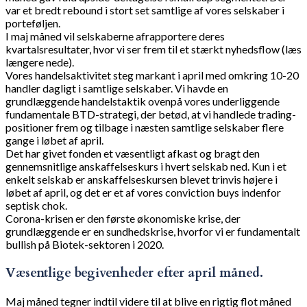
var et bredt rebound i stort set samtlige af vores selskaber i
porteføljen.
I maj måned vil selskaberne afrapportere deres
kvartalsresultater, hvor vi ser frem til et stærkt nyhedsflow (læs
længere nede).
Vores handelsaktivitet steg markant i april med omkring 10-20
handler dagligt i samtlige selskaber. Vi havde en
grundlæggende handelstaktik ovenpå vores underliggende
fundamentale BTD-strategi, der betød, at vi handlede trading-
positioner frem og tilbage i næsten samtlige selskaber flere
gange i løbet af april.
Det har givet fonden et væsentligt afkast og bragt den
gennemsnitlige anskaffelseskurs i hvert selskab ned. Kun i et
enkelt selskab er anskaffelseskursen blevet trinvis højere i
løbet af april, og det er et af vores conviction buys indenfor
septisk chok.
Corona-krisen er den første økonomiske krise, der
grundlæggende er en sundhedskrise, hvorfor vi er fundamentalt
bullish på Biotek-sektoren i 2020.
Væsentlige begivenheder efter april måned.
Maj måned tegner indtil videre til at blive en rigtig flot måned