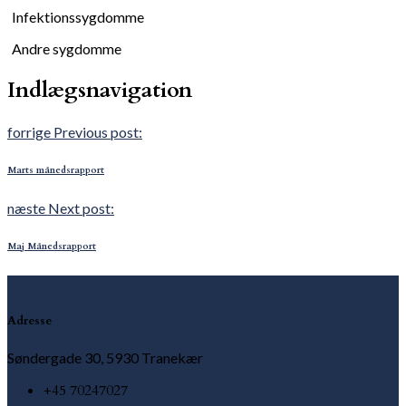
Infektionssygdomme
Andre sygdomme
Indlægsnavigation
forrige
Previous post:
Marts månedsrapport
næste
Next post:
Maj Månedsrapport
Adresse
Søndergade 30, 5930 Tranekær
+45 70247027