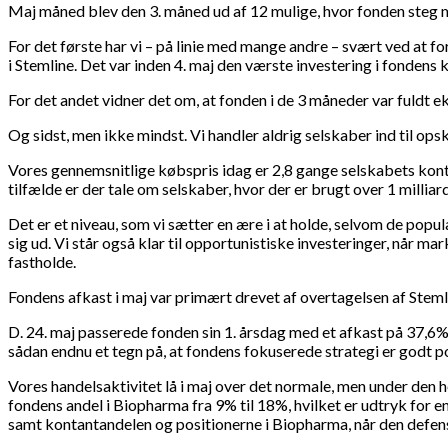
Maj måned blev den 3. måned ud af 12 mulige, hvor fonden steg 
For det første har vi – på linie med mange andre – svært ved at 
i Stemline. Det var inden 4. maj den værste investering i fondens 
For det andet vidner det om, at fonden i de 3 måneder var fuldt ek
Og sidst, men ikke mindst. Vi handler aldrig selskaber ind til ops
Vores gennemsnitlige købspris idag er 2,8 gange selskabets kontan
tilfælde er der tale om selskaber, hvor der er brugt over 1 milliar
Det er et niveau, som vi sætter en ære i at holde, selvom de populæ
sig ud. Vi står også klar til opportunistiske investeringer, når m
fastholde.
Fondens afkast i maj var primært drevet af overtagelsen af Steml
D. 24. maj passerede fonden sin 1. årsdag med et afkast på 37,6
sådan endnu et tegn på, at fondens fokuserede strategi er godt posi
Vores handelsaktivitet lå i maj over det normale, men under den hek
fondens andel i Biopharma fra 9% til 18%, hvilket er udtryk for 
samt kontantandelen og positionerne i Biopharma, når den defensiv