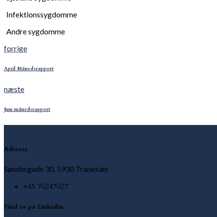
Infektionssygdomme
Andre sygdomme
forrige
Previous
post:
Indlægsnavigation
April Månedsrapport
næste
Next
post:
Juni månedsrapport
Adresse
Søndergade 30, 5930 Tranekær
+45 70247027
Find os på Linkedin