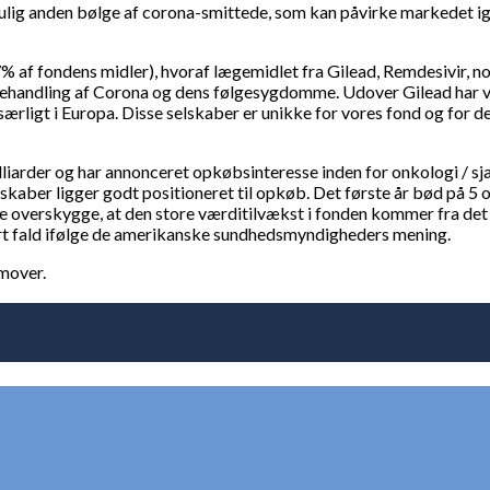
mulig anden bølge af corona-smittede, som kan påvirke markedet i
17% af fondens midler), hvoraf lægemidlet fra Gilead, Remdesivir, n
andling af Corona og dens følgesygdomme. Udover Gilead har vi e
 særligt i Europa. Disse selskaber er unikke for vores fond og for 
illiarder og har annonceret opkøbsinteresse inden for onkologi / sj
skaber ligger godt positioneret til opkøb. Det første år bød på 5 o
ikke overskygge, at den store værditilvækst i fonden kommer fra det
ert fald ifølge de amerikanske sundhedsmyndigheders mening.
emover.