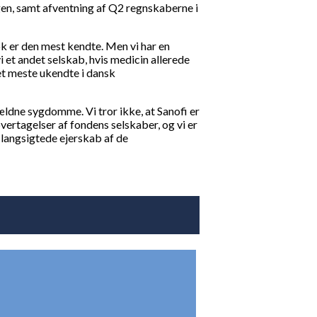
gen, samt afventning af Q2 regnskaberne i
ok er den mest kendte. Men vi har en
t andet selskab, hvis medicin allerede
det meste ukendte i dansk
ældne sygdomme. Vi tror ikke, at Sanofi er
vertagelser af fondens selskaber, og vi er
 langsigtede ejerskab af de