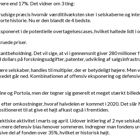
mere end 17%. Det vidner om 3 ting:
forudsige præcis hvornår værditilvæksten sker i selskaberne og int
korte historie. Nu er den blandt de 4 bedste.
sponeret i de potentielle overtagelsescases, hvilket haltede lidt i 
kruede priser.
tbeholdning. Det vil sige, at vi i gennemsnit giver 280 millioner f
d dollars på forskningsudgifter, patenter, udvikling af salgsinfrast
re selskaber, handles til multipler, der er betydeligt højere. Men vi
arkedet går ned. Kombinationen af offensiv eksponering og defensive
ine og Portola, men der tegner sig generelt et meget stærkt billed
% efter omkostninger, hvoraf halvdelen er kommet i 2020. Det slå
tioneret til at give et højt afkast også i fremtiden.
tiske aktivitet i marts og april. Udover initiering af 2 nye selskab
en mere defensiv bias henover sommeren. Indregner man fondens ure
e del af fonden over 35%, hvilket er historisk højt.