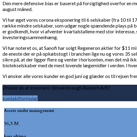
Den mere defensive bias er baseret på forsigtighed overfor en 
august måned.
Vi har øget vores corona eksponering til 6 selskaber (fra 10 til 
række mindre selskaber, som udgør nogle spændende plays på beh
er godkendt, hvor vi afventer kvartalstallene med stor interesse,
investeringssammenhæng.
Vi har noteret os, at Sanofi har solgt Regeneron aktier for $11 m
de eneste der er på opkøbstogt i branchen lige nu og vores 35 sel
sikre på, at der ligger flere og venter i horisonten, men det må 
biotekselskaber med de mest lovende lægemidler i verden. I hv
Vi ønsker alle vores kunder en god juni og glæder os til rejsen fr
Ønsker du at investere i Breakthrough Biotech A/S?
kontaktformular
Assets under management
56,5 M
kurs ultimo