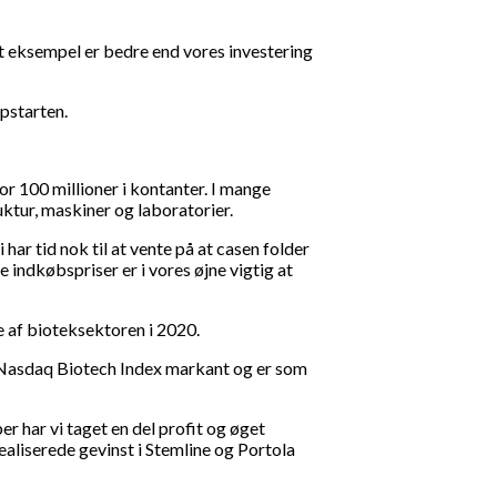
et eksempel er bedre end vores investering
opstarten.
or 100 millioner i kontanter. I mange
ruktur, maskiner og laboratorier.
 har tid nok til at vente på at casen folder
 indkøbspriser er i vores øjne vigtig at
e af bioteksektoren i 2020.
r Nasdaq Biotech Index markant og er som
er har vi taget en del profit og øget
aliserede gevinst i Stemline og Portola