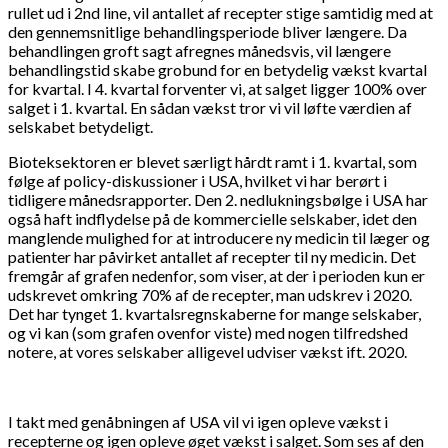
rullet ud i 2nd line, vil antallet af recepter stige samtidig med at
den gennemsnitlige behandlingsperiode bliver længere. Da
behandlingen groft sagt afregnes månedsvis, vil længere
behandlingstid skabe grobund for en betydelig vækst kvartal
for kvartal. I 4. kvartal forventer vi, at salget ligger 100% over
salget i 1. kvartal. En sådan vækst tror vi vil løfte værdien af
selskabet betydeligt.
Bioteksektoren er blevet særligt hårdt ramt i 1. kvartal, som
følge af policy-diskussioner i USA, hvilket vi har berørt i
tidligere månedsrapporter. Den 2. nedlukningsbølge i USA har
også haft indflydelse på de kommercielle selskaber, idet den
manglende mulighed for at introducere ny medicin til læger og
patienter har påvirket antallet af recepter til ny medicin. Det
fremgår af grafen nedenfor, som viser, at der i perioden kun er
udskrevet omkring 70% af de recepter, man udskrev i 2020.
Det har tynget 1. kvartalsregnskaberne for mange selskaber,
og vi kan (som grafen ovenfor viste) med nogen tilfredshed
notere, at vores selskaber alligevel udviser vækst ift. 2020.
I takt med genåbningen af USA vil vi igen opleve vækst i
recepterne og igen opleve øget vækst i salget. Som ses af den