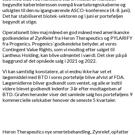
begyndte køberinteressen ovenpå kvartalsregnskaberne og
udsigten til den nu igangværende ASCO-konference (4.-8. juni).
Det har stabiliseret biotek-sektoren og i juni er porteføljen
begyndt at stige.
Operationelt blev maj måned en god måned med amerikanske
godkendelse af ZynRelef fra Heron Therapeutics og PYLARIFY
fra Progenics. Progenics’ godkendelse betyder, at vores
Contingent Value Rights, som vi modtog efter salget til
Lantheus Holding, kan blive udmøntet i værdi. Det sker på på
baggrund af det opnåede salg i 2021 og 2022.
Vi kan samtidig konstatere, at vi endnu ikke har set et
lægemiddel med BTD i vores portefølje blive afvist af FDA.
Lægemidlerne bliver godkendt som ventet, og alle er indtil
videre blevet godkendt indenfor 3 år efter modtagelsen af
BTD. Grafen herunder viser det samlede salg hos porteføljens 9
kommercielle selskaber henover de seneste 5 kvartaler.
Heron Therapeutics nye smertebehandling, Zynrelef, opfatter