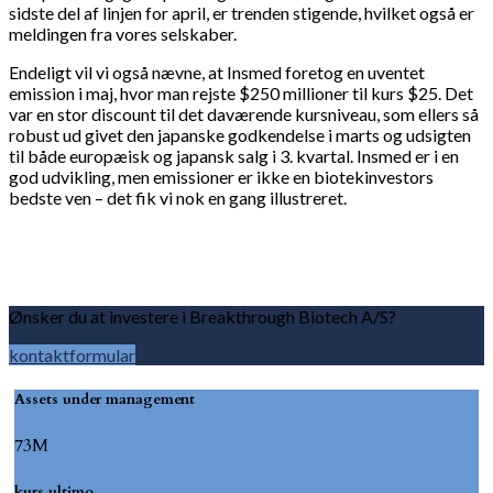
sidste del af linjen for april, er trenden stigende, hvilket også er
meldingen fra vores selskaber.
Endeligt vil vi også nævne, at Insmed foretog en uventet
emission i maj, hvor man rejste $250 millioner til kurs $25. Det
var en stor discount til det daværende kursniveau, som ellers så
robust ud givet den japanske godkendelse i marts og udsigten
til både europæisk og japansk salg i 3. kvartal. Insmed er i en
god udvikling, men emissioner er ikke en biotekinvestors
bedste ven – det fik vi nok en gang illustreret.
Ønsker du at investere i Breakthrough Biotech A/S?
kontaktformular
Assets under management
73M
kurs ultimo