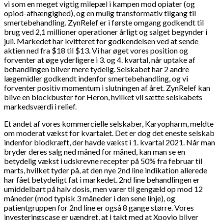
vi som en meget vigtig milepæl i kampen mod opiater (og
opiod-afhængighed), og en mulig transformativ tilgang til
smertebehandling. ZynRelef er i første omgang godkendt til
brug ved 2,1 millioner operationer årligt og salget begynder i
juli. Markedet har kvitteret for godkendelsen ved at sende
aktien ned fra $18 til $13. Vi har øget vores position og
forventer at øge yderligere i 3. og 4. kvartal, når uptake af
behandlingen bliver mere tydelig. Selskabet har 2 andre
lægemidler godkendt indenfor smertebehandling, og vi
forventer positiv momentum i slutningen af året. ZynRelef kan
blive en blockbuster for Heron, hvilket vil sætte selskabets
markedsværdi i relief.
Et andet af vores kommercielle selskaber, Karyopharm, meldte
om moderat vækst for kvartalet. Det er dog det eneste selskab
indenfor blodkræft, der havde vækst i 1. kvartal 2021. Når man
bryder deres salg ned måned for måned, kan man se en
betydelig vækst i udskrevne recepter på 50% fra februar til
marts, hvilket tyder på, at den nye 2nd line indikation allerede
har fået betydeligt fat i markedet. 2nd line behandlingen er
umiddelbart på halv dosis, men varer til gengæld op mod 12
måneder (mod typisk 3 måneder i den sene linje), og
patientgruppen for 2nd line er også 8 gange større. Vores
investeringscase er uændret, at i takt med at Xpovio bliver